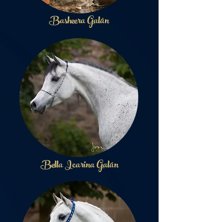
Basheera Galán
Bella Icarina Galán