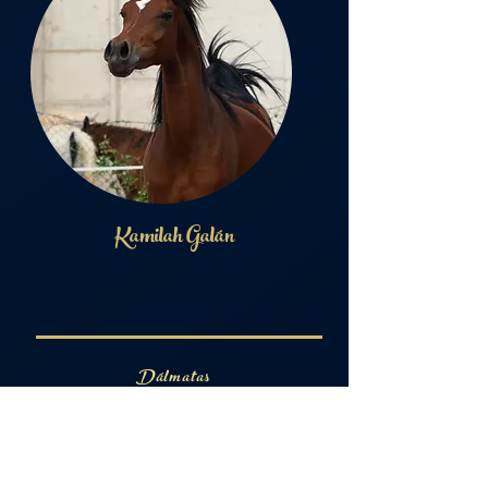
Kamilah Galán
Dálmatas
Spitz Alemán
Pura raza Árabe