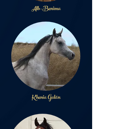
Alb-Benima
Khenia Galán