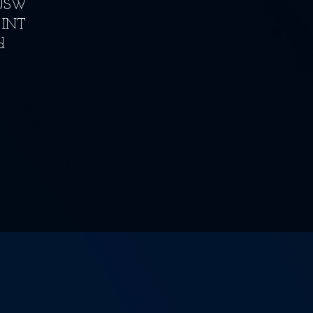
EUSW
 INT
d