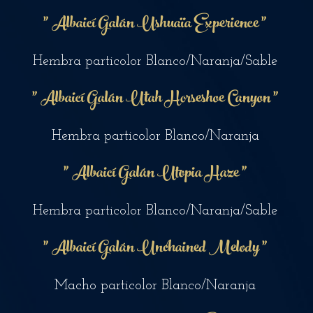
"
Albaicí Galán Ushuaïa Experience
"
Hembra part
icolor Blanco/Naranja/Sable
"
Albaicí Galán Utah Horseshoe Canyon "
Hembra particolor Blanco/Na
ranja
"
Albaicí Galán Utopia Haze "
Hembra particolor Blanco/N
a
ranja/Sable
"
Albaicí Galán
Unchained Melody
"
Macho particolor B
lanco/N
a
ranja