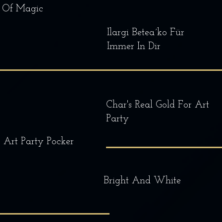
Of Magic
Ilargi Betea´ko Für
Immer In Dir
Char's Real Gold For Art
Party
Art Party Pocker
Bright And White