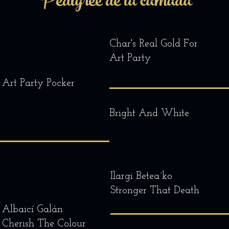
Pedigree de la camada
Char's Real Gold For
Art Party
Art Party Pocker
Bright And White
Ilargi Betea´ko
Stronger That Death
Albaicí Galán
Cherish The Colour