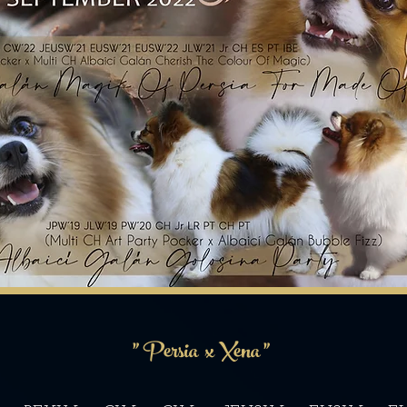
"
Persia x Xena "