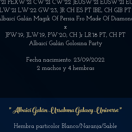
´21 PEXW´21 CW´21 CW´22 JEUSW´21 EUSW´21 
JLW´21 LW´22 GW´23, JR CH ES PT IBE, CH GIB PT
lbaicí Galán Magik Of Persia Fro Made Of Diamon
x
JPW´19, JLW´19, PW´20, CH Jr LR´18 PT, CH PT
Albaicí Galán Golosina Party
Fecha nacimiento: 23/09/2022
2 machos y 4 hembras
"
Albaicí Galán Ursaluna Galaxy Universe "
Hembra particolor Blanco/Naranja/Sable