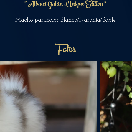
"
Albaicí Galán
Unique Edition
"
Macho particolor B
lanco/N
a
ranja
/Sable
Fotos