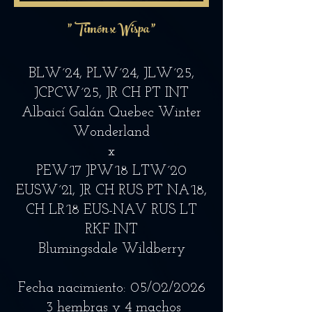
"
Timón x Wispa "
BLW´24, PLW´24, JLW´25,
JCPCW´25, JR CH PT INT
Albaicí Galán Quebec Winter
Wonderland
x
PEW´17 JPW´18 LTW´20
EUSW´21, JR CH RUS PT NA´18,
CH LR´18 EUS-NAV RUS LT
RKF INT
Blumingsdale Wildberry
Fecha nacimiento:
05
/02/2026
3 hembras y 4 machos